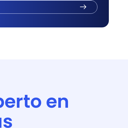
perto en
as