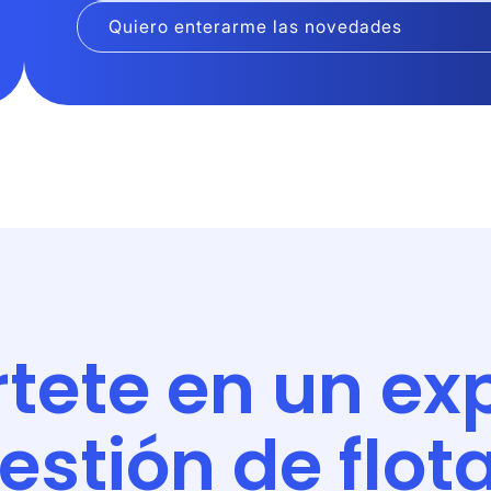
tete en un ex
estión de flot