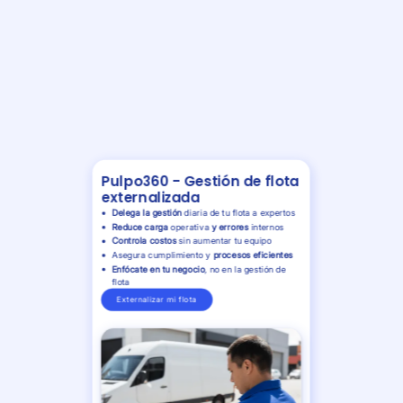
Pulpo360 - Gestión de flota
externalizada
Delega la gestión
diaria de tu flota a expertos
Reduce carga
operativa
y errores
internos
Controla costos
sin aumentar tu equipo
Asegura cumplimiento y
procesos eficientes
Enfócate en tu negocio
, no en la gestión de
flota
Externalizar mi flota