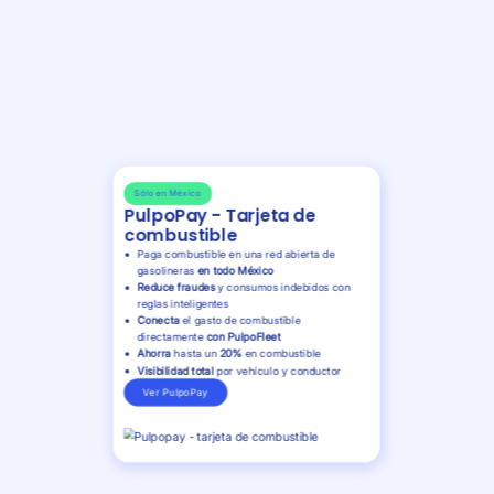
Sólo en México
PulpoPay - Tarjeta de
combustible
Paga combustible en una red abierta de
gasolineras
en todo México
Reduce fraudes
y consumos indebidos con
reglas inteligentes
Conecta
el gasto de combustible
directamente
con PulpoFleet
Ahorra
hasta un
20%
en combustible
Visibilidad total
por vehículo y conductor
Ver PulpoPay