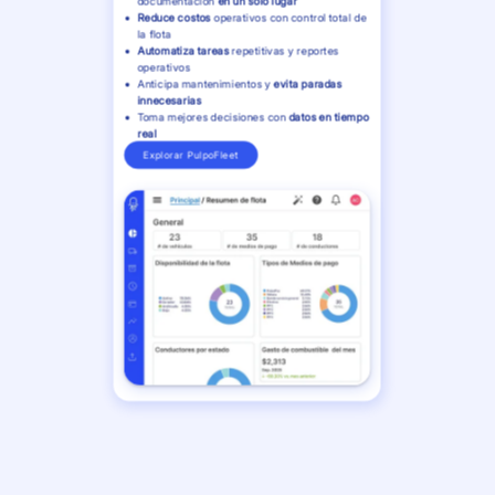
documentación
en un solo lugar
Reduce costos
operativos con control total de
la flota
Automatiza tareas
repetitivas y reportes
operativos
Anticipa mantenimientos y
evita paradas
innecesarias
Toma mejores decisiones con
datos en tiempo
real
Explorar PulpoFleet