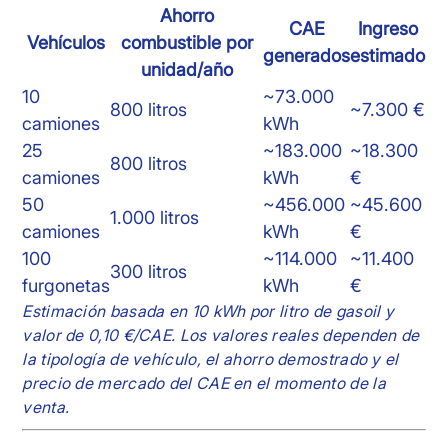
Ahorro
CAE
Ingreso
Vehículos
combustible por
generados
estimado
unidad/año
10
~73.000
800 litros
~7.300 €
camiones
kWh
25
~183.000
~18.300
800 litros
camiones
kWh
€
50
~456.000
~45.600
1.000 litros
camiones
kWh
€
100
~114.000
~11.400
300 litros
furgonetas
kWh
€
Estimación basada en 10 kWh por litro de gasoil y
valor de 0,10 €/CAE. Los valores reales dependen de
la tipología de vehículo, el ahorro demostrado y el
precio de mercado del CAE en el momento de la
venta.