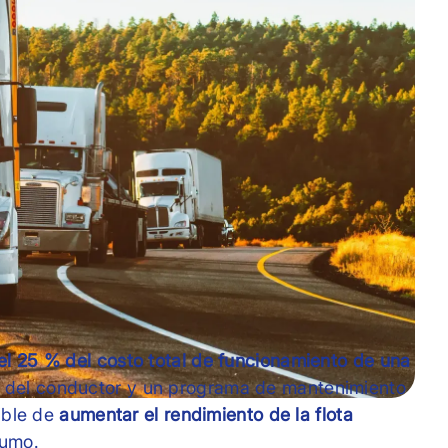
 el 25 % del costo total de funcionamiento de una
del conductor y un programa de mantenimiento
lible de
aumentar el rendimiento de la flota
sumo.